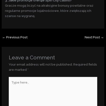
3. Jakie promocje oferuje Spin City Casino?
Gracze mogą liczyć na atrakcyjne bonusy powitalne oraz
regularne promocje lojalnościowe, które zwiększają ich
szanse na wygraną.
←
Previous Post
Next Post
→
Leave a Comment
Your email address will not be published.
Required fields
are marked
*
Type
here..