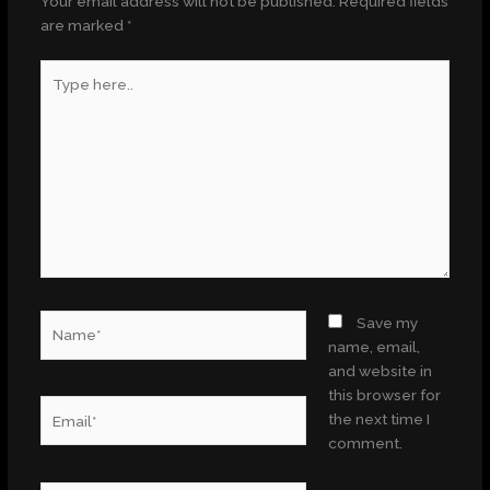
Your email address will not be published.
Required fields
are marked
*
Type
here..
Name*
Save my
name, email,
and website in
this browser for
Email*
the next time I
comment.