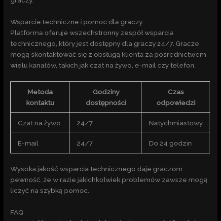
graczy.
Wsparcie techniczne i pomoc dla graczy
Platforma oferuje wszechstronny zespół wsparcia
technicznego, który jest dostępny dla graczy 24/7. Gracze
mogą skontaktować się z obsługą klienta za pośrednictwem
wielu kanałów, takich jak czat na żywo, e-mail czy telefon.
Metoda
Godziny
Czas
kontaktu
dostępności
odpowiedzi
Czat na żywo
24/7
Natychmiastowy
E-mail
24/7
Do 24 godzin
Wysoka jakość wsparcia technicznego daje graczom
pewność, że w razie jakichkolwiek problemów zawsze mogą
liczyć na szybką pomoc.
FAQ