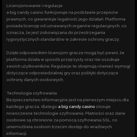
Licencjonowanie i regulacje
a big candy casino funkcjonuje na podstawie przepisów
prawnych, co gwarantuje legalność jego działań. Platforma
posiada licencję od uznawanych organów regulacyjnych, co
oznacza, że jest zobowiązana do przestrzegania
rygorystycznych standardów w zakresie ochrony graczy.
Dzięki odpowiednim licencjom gracze mogą być pewni, że
platforma działa w sposób przejrzysty oraz nie oszukuje
swoich użytkowników. Regulacje te obejmują również wymogi
dotyczące odpowiedzialnej gry oraz polityki dotyczące
ochrony danych osobowych.
Technologia szyfrowania
Bezpieczeństwo informacyjne jest na pierwszym miejscu dla
każdego gracza, dlatego
a big candy casino
stosuje
nowoczesne technologie szyfrowania. Płatności oraz dane
osobowe są chronione za pomocą szyfrowania SSL, co
uniemożliwia osobom trzecim dostęp do wrażliwych
informacji.