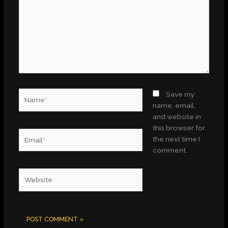
Name*
Save my
name, email,
and website in
this browser for
Email*
the next time I
comment.
Website