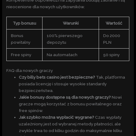
kompetentne odpowiedzi na zapytania budują zaufanie i są
nieocenione dla nowych użytkowników.
Typ bonusu
Warunki
Wartość
Bonus
100% pierwszego
Do 2000
powitalny
depozytu
PLN
Free spiny
Na automatach
50 spiny
FAQ dla nowych graczy
Czy billy bets casino jest bezpieczne?
Tak, platforma
posiada licencję i stosuje wysokie standardy
bezpieczeństwa.
Jakie bonusy dostępne są dla nowych graczy?
Nowi
gracze mogą korzystać z bonusu powitalnego oraz
free spinów.
Jak szybko można wypłacić wygrane?
Czas wypłaty
uzależniony jest od wybranej metody płatności, ale
zwykle trwa to od kilku godzin do maksymalnie kilku