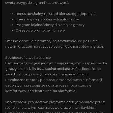
swoją przygodę z grami hazardowymi.
Bonus powitalny 100% od pierwszego depozytu
Free spiny na popularnych automatów
Program lojalnościowy dla stałych graczy
Okresowe promocje i turnieje
Warunki obrotu dla promocji są zrozumiałe, co pozwala
nowym graczom na szybsze osiągnięcie ich celów w grach.
Bezpieczeństwo i wsparcie
Bezpieczeństwo jest jednym z najważniejszych aspektów dla
graczy online.
billy bets casino
posiada ważną licencję, co
świadczy o jego wiarygodności i transparentności.
Bezpieczne metody płatności oraz szyfrowanie informacji
osobistych sprawiają, że nowi gracze mogą czuć się
komfortowo, zarejestrowani na platformie.
W przypadku problemów, platforma oferuje wsparcie przez
różne kanały, w tym czat na żywo oraz e-mail. Szybkie i