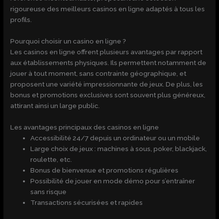
rigoureuse des meilleurs casinos en ligne adaptés à tous les
profils.
Pourquoi choisir un casino en ligne ?
Les casinos en ligne offrent plusieurs avantages par rapport
aux établissements physiques. Ils permettent notamment de
jouer à tout moment, sans contrainte géographique, et
proposent une variété impressionnante de jeux. De plus, les
bonus et promotions exclusives sont souvent plus généreux,
attirant ainsi un large public.
Les avantages principaux des casinos en ligne
Accessibilité 24/7 depuis un ordinateur ou un mobile
Large choix de jeux : machines à sous, poker, blackjack,
roulette, etc.
Bonus de bienvenue et promotions régulières
Possibilité de jouer en mode démo pour s’entraîner
sans risque
Transactions sécurisées et rapides