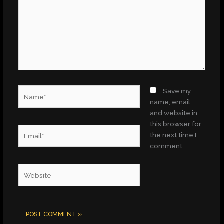
Name*
Save my
name, email,
and website in
this browser for
Email*
the next time I
comment.
Website