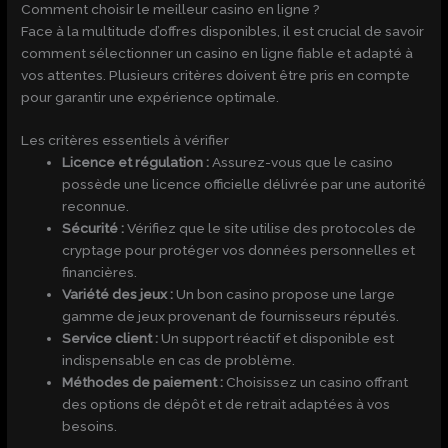
Comment choisir le meilleur casino en ligne ?
Face à la multitude d’offres disponibles, il est crucial de savoir
comment sélectionner un casino en ligne fiable et adapté à
vos attentes. Plusieurs critères doivent être pris en compte
pour garantir une expérience optimale.
Les critères essentiels à vérifier
Licence et régulation :
Assurez-vous que le casino
possède une licence officielle délivrée par une autorité
reconnue.
Sécurité :
Vérifiez que le site utilise des protocoles de
cryptage pour protéger vos données personnelles et
financières.
Variété des jeux :
Un bon casino propose une large
gamme de jeux provenant de fournisseurs réputés.
Service client :
Un support réactif et disponible est
indispensable en cas de problème.
Méthodes de paiement :
Choisissez un casino offrant
des options de dépôt et de retrait adaptées à vos
besoins.