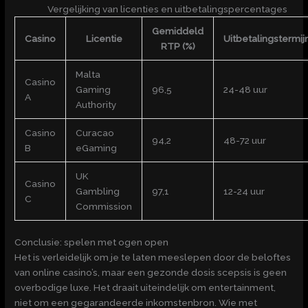
Vergelijking van licenties en uitbetalingspercentages
Gemiddeld
Casino
Licentie
Uitbetalingstermij
RTP (%)
Malta
Casino
Gaming
96,5
24-48 uur
A
Authority
Casino
Curacao
94,2
48-72 uur
B
eGaming
UK
Casino
Gambling
97,1
12-24 uur
C
Commission
Conclusie: spelen met ogen open
Het is verleidelijk om je te laten meeslepen door de beloftes
van online casino’s, maar een gezonde dosis scepsis is geen
overbodige luxe. Het draait uiteindelijk om entertainment,
niet om een gegarandeerde inkomstenbron. Wie met