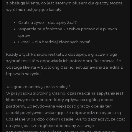
z obsługą klienta, co jest istotnym plusem dla graczy. Można
wyróżnić następujące kanały:
Czat na żywo – dostępny 24/7
Wsparcie telefoniczne – szybka pomoc dla pilnych
spraw
E-mail – dla bardziej złożonych pytań
Każdy z tych kanałów jest łatwo dostępny, a gracze mogą
wybrać ten, który odpowiada ich potrzebom. To sprawia, że
obsługa klienta w Slotoking Casino jest uznawana za jedną z
lepszych na rynku.
Jak gracze oceniają czas reakcji?
W przypadku Slotoking Casino, czas reakcji na zapytania jest
kluczowym elementem, który wpływa na ogólną ocenę
platformy. Zdecydowana większość graczy ocenia ten
aspekt pozytywnie, wskazując, że odpowiedzi na pytania są
udzielane w bardzo krótkim czasie. Warto zaznaczyć, że czat
na żywo jest szczególnie doceniany za swoje