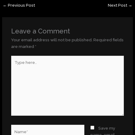
←
Previous Post
Next Post
→
Leave a Comment
Your email address will not be published.
Required fields
are marked
*
Type
here..
Name*
Save my
name, email,