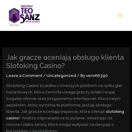
Skip
to
content
Jak gracze oceniają obsługę klienta
Slotoking Casino?
Leave a Comment
/
Uncategorized
/ By
vero66390
Slotoking Casino to jedna z nowszych platform na rynku gier
hazardowych, która zwróciła uwagę graczy dzięki swojej
bogatej ofercie oraz przyjaznemu interfejsowi. Kluczowym
aspektem, który wyróżnia tę platformę, jest jej obsługa
klienta. Jak gracze oceniają wsparcie, które oferuje
slotoking
casino
? Analiza odpowiada na to pytanie, wskazując na
mocne i słabe strony, które mogą wpływać na decyzję o
korzystaniu z tej platformy.