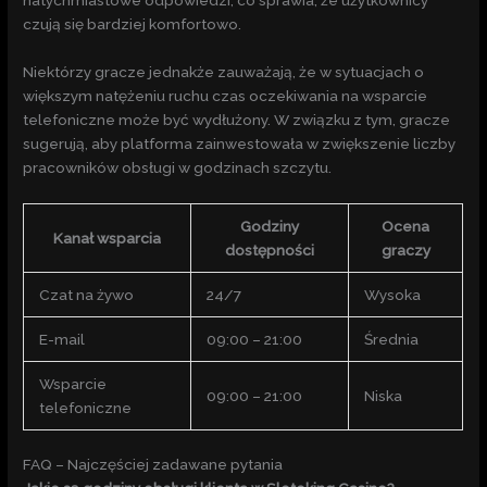
natychmiastowe odpowiedzi, co sprawia, że użytkownicy
czują się bardziej komfortowo.
Niektórzy gracze jednakże zauważają, że w sytuacjach o
większym natężeniu ruchu czas oczekiwania na wsparcie
telefoniczne może być wydłużony. W związku z tym, gracze
sugerują, aby platforma zainwestowała w zwiększenie liczby
pracowników obsługi w godzinach szczytu.
Godziny
Ocena
Kanał wsparcia
dostępności
graczy
Czat na żywo
24/7
Wysoka
E-mail
09:00 – 21:00
Średnia
Wsparcie
09:00 – 21:00
Niska
telefoniczne
FAQ – Najczęściej zadawane pytania