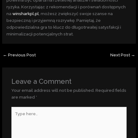
powinna być oparta na rzetelnej analizie i świadomości
ryzyka. Korzystając z rekomendacji i porównań dostępnych
na
winsharkpl.pl
, możesz zwiększyć swoje szanse na
bezpieczną i przyjemną rozrywkę. Pamiętaj, że
odpowiedzialna gra to klucz do długotrwałej satysfakcji i
minimalizacji potencjalnych strat.
←
Previous Post
Next Post
→
Leave a Comment
Your email address will not be published.
Required fields
are marked
*
Type
here..