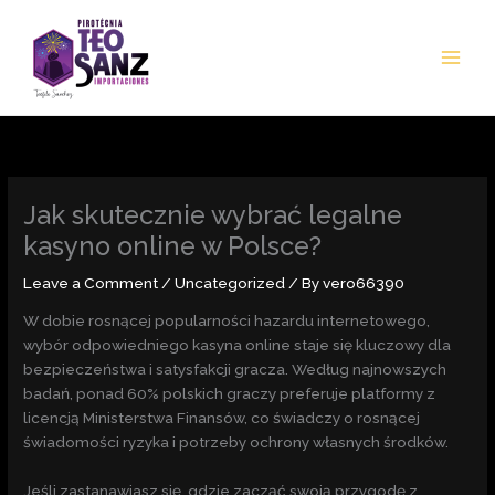
Skip
to
content
Jak skutecznie wybrać legalne
kasyno online w Polsce?
Leave a Comment
/
Uncategorized
/ By
vero66390
W dobie rosnącej popularności hazardu internetowego,
wybór odpowiedniego kasyna online staje się kluczowy dla
bezpieczeństwa i satysfakcji gracza. Według najnowszych
badań, ponad 60% polskich graczy preferuje platformy z
licencją Ministerstwa Finansów, co świadczy o rosnącej
świadomości ryzyka i potrzeby ochrony własnych środków.
Jeśli zastanawiasz się, gdzie zacząć swoją przygodę z