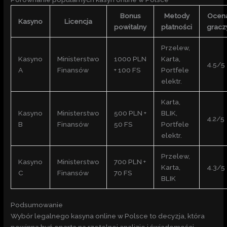
Bonus
Metody
Ocen
Kasyno
Licencja
powitalny
płatności
gracz
Przelew,
Kasyno
Ministerstwo
1000 PLN
Karta,
4.5/5
A
Finansów
+ 100 FS
Portfele
elektr.
Karta,
Kasyno
Ministerstwo
500 PLN +
BLIK,
4.2/5
B
Finansów
50 FS
Portfele
elektr.
Przelew,
Kasyno
Ministerstwo
700 PLN +
Karta,
4.3/5
C
Finansów
70 FS
BLIK
Podsumowanie
Wybór legalnego kasyna online w Polsce to decyzja, która