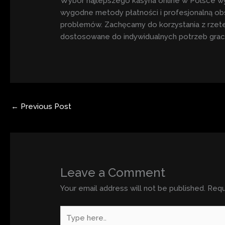
Wybór najlepszego kasyna online w Polsce wym
wygodne metody płatności i profesjonalną obs
problemów. Zachęcamy do korzystania z rzeteln
dostosowane do indywidualnych potrzeb grac
←
Previous Post
Leave a Comment
Your email address will not be published.
Requ
Type
here..