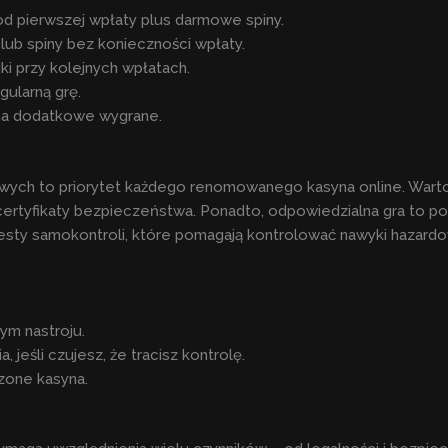
od pierwszej wpłaty plus darmowe spiny.
lub spiny bez konieczności wpłaty.
i przy kolejnych wpłatach.
gularną grę.
na dodatkowe wygrane.
ch to priorytet każdego renomowanego kasyna online. Warto 
rtyfikaty bezpieczeństwa. Ponadto, odpowiedzialna gra to pod
esty samokontroli, które pomagają kontrolować nawyki hazard
ym nastroju.
 jeśli czujesz, że tracisz kontrolę.
zone kasyna.