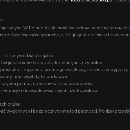
rm do gry, warto odwiedzić stronę
https://sgcasinos.pl/
, gdzie 
e?
cja kasyna. W Polsce działalność hazardowa musi być prowadzo
sterstwa Finansów gwarantuje, że gra jest uczciwa i bezpieczn
, że kasyno działa legalnie.
woje ulubione sloty, ruletka, blackjack czy poker.
powitalne i regularne promocje zwiększają szanse na wygraną.
wpłaty oraz wypłaty to podstawa.
i szybka pomoc są ważne w razie problemów.
 recenzje i doświadczenia innych użytkowników.
ach online
ć wygodnych i bezpiecznych metod płatności. Poniżej przeds