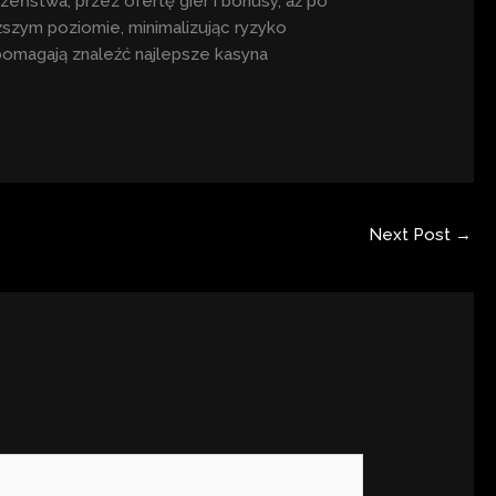
eństwa, przez ofertę gier i bonusy, aż po
ższym poziomie, minimalizując ryzyko
 pomagają znaleźć najlepsze kasyna
Next Post
→