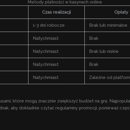
Metody płatności w kasynach online
Czas realizacji
Opłaty
1-3 dni robocze
Brak lub minimalne
Natychmiast
Brak
Natychmiast
Brak lub niskie
Natychmiast
Brak
Natychmiast
Zależne od platfor
sami, które mogą znacznie zwiększyć budżet na grę. Najpopula
dnak, aby dokładnie czytać regulaminy promocji, ponieważ częs