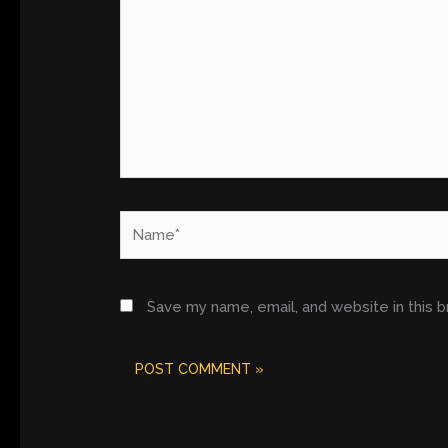
Name*
Save my name, email, and website in this 