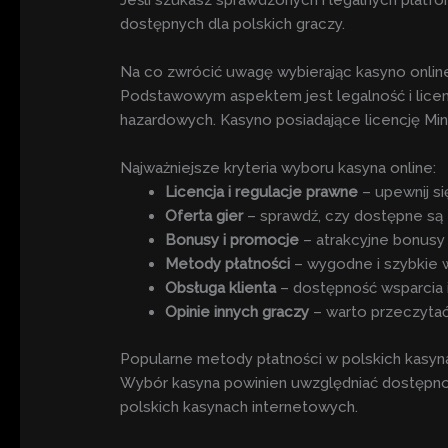
Jeśli szukasz sprawdzonych i legalnych platfo
dostępnych dla polskich graczy.
Na co zwrócić uwagę wybierając kasyno onlin
Podstawowym aspektem jest legalność i licen
hazardowych. Kasyno posiadające licencję Mini
Najważniejsze kryteria wyboru kasyna online:
Licencja i regulacje prawne
– upewnij się
Oferta gier
– sprawdź, czy dostępne są T
Bonusy i promocje
– atrakcyjne bonusy 
Metody płatności
– wygodne i szybkie 
Obsługa klienta
– dostępność wsparcia 
Opinie innych graczy
– warto przeczytać
Popularne metody płatności w polskich kasyn
Wybór kasyna powinien uwzględniać dostępnoś
polskich kasynach internetowych.