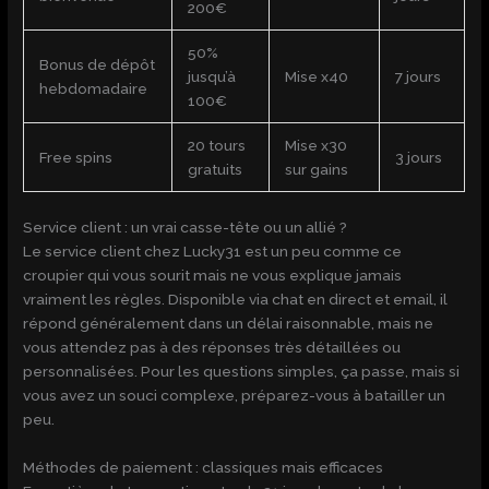
200€
50%
Bonus de dépôt
jusqu’à
Mise x40
7 jours
hebdomadaire
100€
20 tours
Mise x30
Free spins
3 jours
gratuits
sur gains
Service client : un vrai casse-tête ou un allié ?
Le service client chez Lucky31 est un peu comme ce
croupier qui vous sourit mais ne vous explique jamais
vraiment les règles. Disponible via chat en direct et email, il
répond généralement dans un délai raisonnable, mais ne
vous attendez pas à des réponses très détaillées ou
personnalisées. Pour les questions simples, ça passe, mais si
vous avez un souci complexe, préparez-vous à batailler un
peu.
Méthodes de paiement : classiques mais efficaces