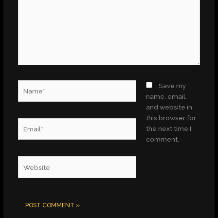
Name*
Save my
name, email,
and website in
this browser for
Email*
the next time I
comment.
Website