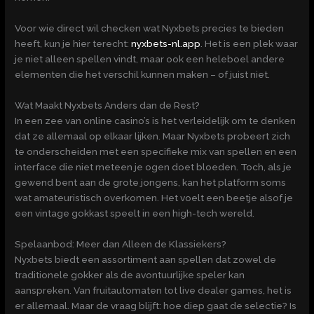
Voor wie direct wil checken wat Nyxbets precies te bieden
heeft, kun je hier terecht:
nyxbets-nl.app
. Het is een plek waar
je niet alleen spellen vindt, maar ook een heleboel andere
elementen die het verschil kunnen maken – of juist niet.
Wat Maakt Nyxbets Anders dan de Rest?
In een zee van online casino’s is het verleidelijk om te denken
dat ze allemaal op elkaar lijken. Maar Nyxbets probeert zich
te onderscheiden met een specifieke mix van spellen en een
interface die niet meteen je ogen doet bloeden. Toch, als je
gewend bent aan de grote jongens, kan het platform soms
wat amateuristisch overkomen. Het voelt een beetje alsof je
een vintage gokkast speelt in een high-tech wereld.
Spelaanbod: Meer dan Alleen de Klassiekers?
Nyxbets biedt een assortiment aan spellen dat zowel de
traditionele gokker als de avontuurlijke speler kan
aanspreken. Van fruitautomaten tot live dealer games, het is
er allemaal. Maar de vraag blijft: hoe diep gaat de selectie? Is