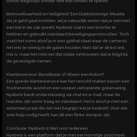
bonus wegloopt zonder flink wat rondes te spelen.
Betrouwbaarheid en Veiligheid: Een Dubbelzinnige Situatie
Als je geld gaat inzetten, wil je natuurlijk weten dat je niet met
een kat in de zak speelt. Nyxbets claimt een licentie te
hebben en gebruikt standaard beveiligingsprotocollen. Toch
voelt het soms alsof je in een gokhal staat waar de camera’s
net iets te weinig in de gaten houden. Niet dat er direct iets
mis is, maar het mist net dat stukje vertrouwen dat je krijgt bij
de gevestigde namen.
Klantenservice: Bereikbaar of Alleen een Robot?
Een goede klantenservice kan het verschil maken tussen een
frustrerende avond en een soepel verlopende gokervaring.
Nyxbets biedt ondersteuning via chat en e-mail, maar de
reacties zijn soms traag en standaard. Het is alsof je met een
automaat praat die net niet begrijpt wat je bedoelt. Voor wie
snel hulp nodig heeft, kan dit een flinke domper zijn.
Conclusie: Nyxbets is Niet voor Iedereen
Nyxbets is een platform dat je met een korreltje zout moet