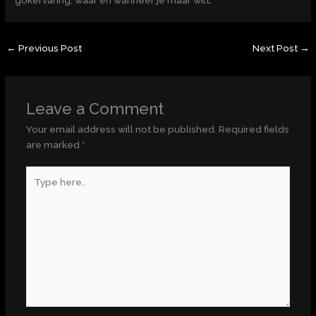
←
Previous Post
Next Post
→
Leave a Comment
Your email address will not be published.
Required fields
are marked
*
Type
here..