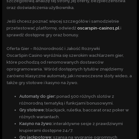
szczegółową analizę tej strony, jej oferty, bezpieczeństwa
oraz doświadczenia użytkownika.
Jeśli chcesz poznać więcej szczegółów i samodzielnie
przetestować platformę, odwiedź
oscarspin-casino1.pl
i
sprawdź dostępne gry oraz bonusy.
Oferta Gier – Różnorodność i Jakość Rozrywki
OscarSpin Casino wyróżnia się szerokim wachlarzem gier,
które pochodzą od renomowanych dostawców
oprogramowania. Wśród dostępnych tytułów znajdziemy
zarówno klasyczne automaty, jak i nowoczesne sloty wideo, a
także gry stołowe i kasyno na żywo.
Automaty do gier:
ponad 500 różnych slotów z
różnorodną tematyką i funkcjami bonusowymi.
Gry stołowe:
blackjack, ruletka, baccarat oraz poker w
różnych wariantach.
Kasyno na żywo:
interaktywne sesje z prawdziwymi
krupierami dostępne 24/7.
Gry jackpotowe:
szansa na wygranie ogromnych