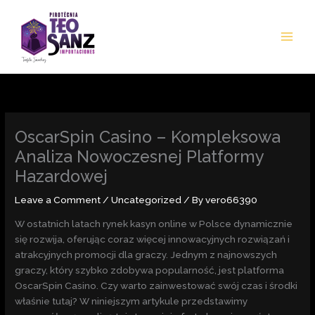
Skip
to
content
OscarSpin Casino – Kompleksowa
Analiza Nowoczesnej Platformy
Hazardowej
Leave a Comment
/
Uncategorized
/ By
vero66390
W ostatnich latach rynek kasyn online w Polsce dynamicznie
się rozwija, oferując coraz więcej innowacyjnych rozwiązań i
atrakcyjnych promocji dla graczy. Jednym z najnowszych
graczy, który szybko zdobywa popularność, jest platforma
OscarSpin Casino. Czy warto zainwestować swój czas i środki
właśnie tutaj? W niniejszym artykule przedstawimy