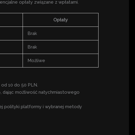
tencjalne opłaty związane z wpłatami.
Opłaty
Brak
Brak
Możliwe
 od 10 do 50 PLN.
o, dając możliwość natychmiastowego
j polityki platformy i wybranej metody