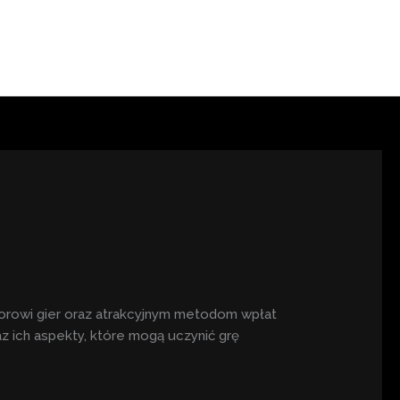
Inicio
Acerca de
Servicios
Catálogo
orowi gier oraz atrakcyjnym metodom wpłat
raz ich aspekty, które mogą uczynić grę