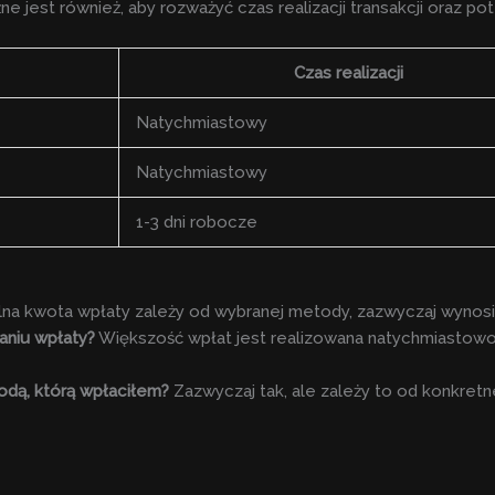
e jest również, aby rozważyć czas realizacji transakcji oraz po
Czas realizacji
Natychmiastowy
Natychmiastowy
1-3 dni robocze
na kwota wpłaty zależy od wybranej metody, zazwyczaj wynosi
aniu wpłaty?
Większość wpłat jest realizowana natychmiastow
odą, którą wpłaciłem?
Zazwyczaj tak, ale zależy to od konkretne