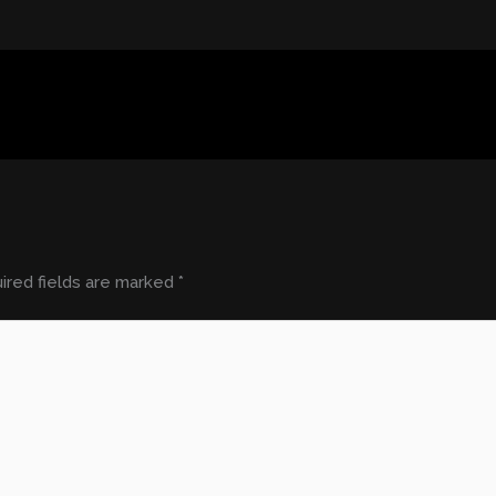
ired fields are marked
*