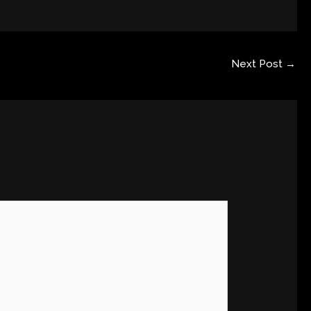
Next Post
→