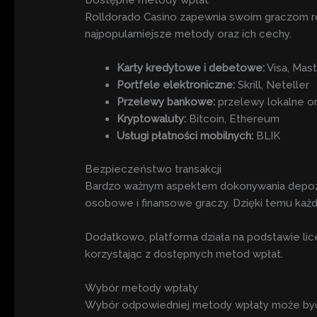
Dostępne metody wpłat
Rolldorado Casino zapewnia swoim graczom r
najpopularniejsze metody oraz ich cechy.
Karty kredytowe i debetowe:
Visa, Mas
Portfele elektroniczne:
Skrill, Neteller
Przelewy bankowe:
przelewy lokalne o
Kryptowaluty:
Bitcoin, Ethereum
Usługi płatności mobilnych:
BLIK
Bezpieczeństwo transakcji
Bardzo ważnym aspektem dokonywania depozyt
osobowe i finansowe graczy. Dzięki temu każd
Dodatkowo, platforma działa na podstawie lic
korzystając z dostępnych metod wpłat.
Wybór metody wpłaty
Wybór odpowiedniej metody wpłaty może być 