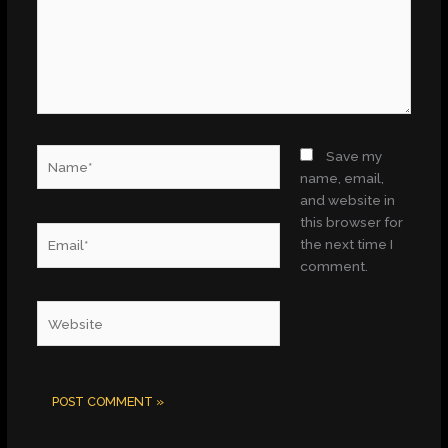
Name*
Save my
name, email,
and website in
this browser for
Email*
the next time I
comment.
Website