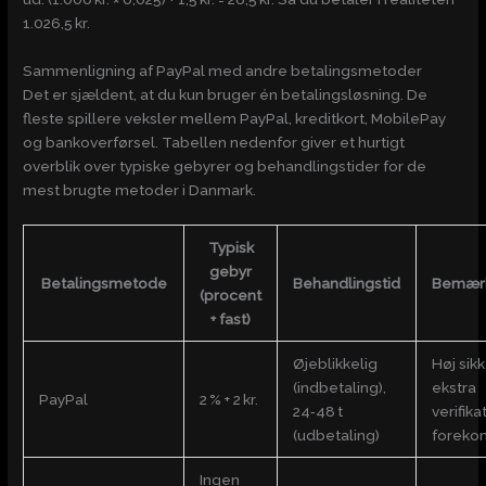
1.026,5 kr.
Sammenligning af PayPal med andre betalingsmetoder
Det er sjældent, at du kun bruger én betalingsløsning. De
fleste spillere veksler mellem PayPal, kreditkort, MobilePay
og bankoverførsel. Tabellen nedenfor giver et hurtigt
overblik over typiske gebyrer og behandlingstider for de
mest brugte metoder i Danmark.
Typisk
gebyr
Betalingsmetode
Behandlingstid
Bemærk
(procent
+ fast)
Øjeblikkelig
Høj sik
(indbetaling),
ekstra
PayPal
2 % + 2 kr.
24‑48 t
verifika
(udbetaling)
forek
Ingen