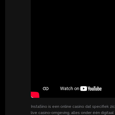
InstaSino is een online casino dat specifiek 
live casino‑omgeving, alles onder één digita