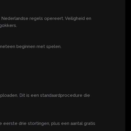
e Nederlandse regels opereert. Veiligheid en
gokkers.
t meteen beginnen met spelen.
uploaden. Dit is een standaardprocedure die
erste drie stortingen, plus een aantal gratis