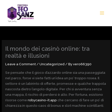
Skip
to
content
Il mondo dei casinò online: tra
realtà e illusioni
Leave a Comment
/
Uncategorized
/ By
vero66390
Se pensate che il gioco d’azzardo online sia una passeggiata
nel parco, forse vi siete fatti un’idea un po’ troppo rosea. Il
settore è un labirinto di offerte, promesse e qualche trappola
nascosta dietro l’angolo digitale. Per chi si avventura senza
una mappa, il rischio di perdersi è alto. Per fortuna, esistono
risorse come
robycasino-it.app
che cercano di fare un po’ di
chiarezza in questo caos di bonus e slot machine scintillanti.