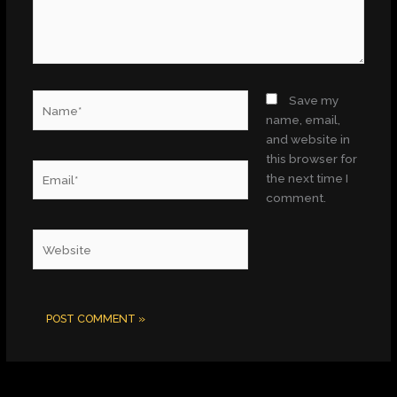
Name*
Save my
name, email,
and website in
this browser for
Email*
the next time I
comment.
Website