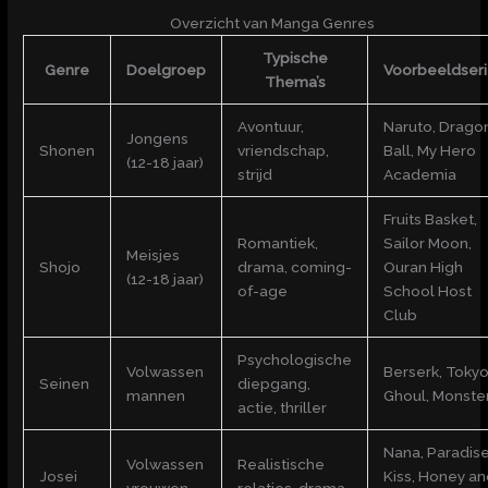
Overzicht van Manga Genres
Typische
Genre
Doelgroep
Voorbeeldser
Thema’s
Avontuur,
Naruto, Drago
Jongens
Shonen
vriendschap,
Ball, My Hero
(12-18 jaar)
strijd
Academia
Fruits Basket,
Romantiek,
Sailor Moon,
Meisjes
Shojo
drama, coming-
Ouran High
(12-18 jaar)
of-age
School Host
Club
Psychologische
Volwassen
Berserk, Toky
Seinen
diepgang,
mannen
Ghoul, Monste
actie, thriller
Nana, Paradis
Volwassen
Realistische
Josei
Kiss, Honey an
vrouwen
relaties, drama